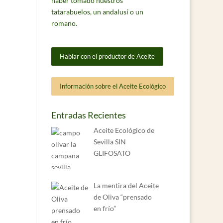
haber tomado nuestros
tatarabuelos, un andalusí o un
romano.
Hablar con el productor de Aceite
Información sobre el Aceite Ecológico
Entradas Recientes
Aceite Ecológico de
Sevilla SIN
GLIFOSATO
La mentira del Aceite
de Oliva “prensado
en frío”