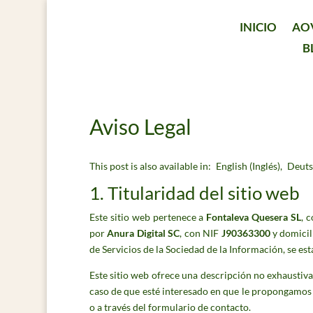
INICIO
AO
B
Aviso Legal
This post is also available in:
English
(
Inglés
)
Deut
1. Titularidad del sitio web
Este sitio web pertenece a
Fontaleva Quesera SL
, 
por
Anura Digital SC
, con NIF
J90363300
y domicil
de Servicios de la Sociedad de la Información, se e
Este sitio web ofrece una descripción no exhaustiva
caso de que esté interesado en que le propongamos 
o a través del formulario de contacto.