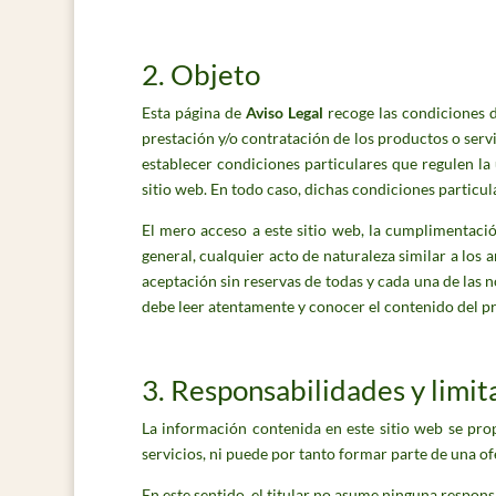
2. Objeto
Esta página de
Aviso Legal
recoge las condiciones d
prestación y/o contratación de los productos o servi
establecer condiciones particulares que regulen la 
sitio web. En todo caso, dichas condiciones particu
El mero acceso a este sitio web, la cumplimentación
general, cualquier acto de naturaleza similar a los a
aceptación sin reservas de todas y cada una de las 
debe leer atentamente y conocer el contenido del p
3. Responsabilidades y limit
La información contenida en este sitio web se prop
servicios, ni puede por tanto formar parte de una o
En este sentido, el titular no asume ninguna respons