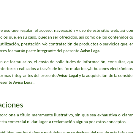
e uso que regulan el acceso, navegación y uso de este sitio web, así com
cios que, en su caso, puedan ser ofrecidos, así como de los contenidos que
utilización, prestación y/o contratación de productos o servicios que, en
lares formarán parte integrante del presente
Aviso Legal
.
 de formularios, el envío de solicitudes de información, consultas, que
nteriores realizados a través de los formularios y/o buzones electrónicos 
normas integrantes del presente
Aviso Legal
y la adquisición de la consid
resente
Aviso Legal
.
aciones
orciona a título meramente ilustrativo, sin que sea exhaustiva o claram
ferta comercial ni dar lugar a reclamación alguna por estos conceptos.
abilidad por los daños y perjuicios que se deriven del uso de esta informa