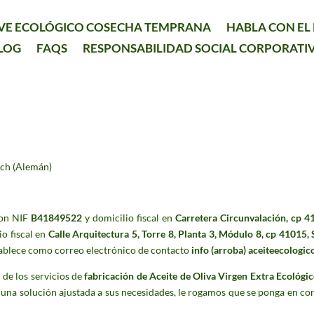
VE ECOLÓGICO COSECHA TEMPRANA
HABLA CON E
LOG
FAQS
RESPONSABILIDAD SOCIAL CORPORATI
sch
(
Alemán
)
con NIF
B41849522
y domicilio fiscal en
Carretera Circunvalación, cp 41
io fiscal en
Calle Arquitectura 5, Torre 8, Planta 3, Módulo 8, cp 41015, Se
stablece como correo electrónico de contacto
info (arroba) aceiteecologi
 de los servicios de
fabricación de Aceite de Oliva Virgen Extra Ecológi
una solución ajustada a sus necesidades, le rogamos que se ponga en cont