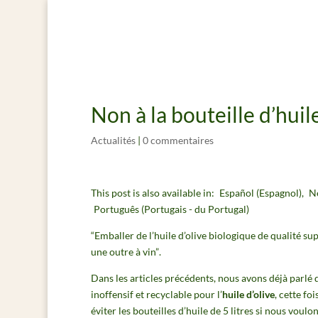
Non à la bouteille d’huile
Actualités
|
0 commentaires
This post is also available in:
Español
(
Espagnol
)
N
Português
(
Portugais - du Portugal
)
“Emballer de l’huile d’olive biologique de qualité s
une outre à vin”
.
Dans les articles précédents, nous avons déjà parlé
inoffensif et recyclable pour l’
huile d’olive
, cette fo
éviter les bouteilles d’huile de 5 litres si nous vou