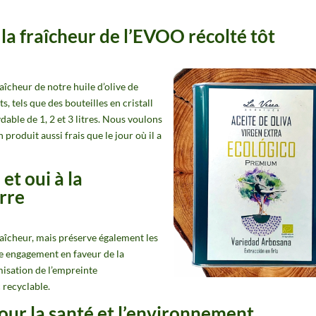
 la fraîcheur de l’EVOO récolté tôt
aîcheur de notre huile d’olive de
s, tels que des
bouteilles en cristal
l
able de 1, 2 et 3 litres
. Nous voulons
roduit aussi frais que le jour où il a
et oui à la
erre
raîcheur, mais préserve également les
e engagement en faveur de la
misation de l’empreinte
 recyclable.
our la santé et l’environnement