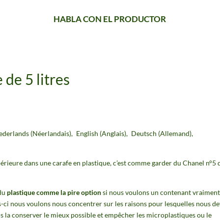
HABLA CON EL PRODUCTOR
 de 5 litres
ederlands
(
Néerlandais
)
English
(
Anglais
)
Deutsch
(
Allemand
)
upérieure dans une carafe en plastique, c’est comme garder du Chanel n°5 
 du
plastique comme la pire option
si nous voulons un contenant vraiment
is-ci nous voulons nous concentrer sur les raisons pour lesquelles nous d
lons la conserver le mieux possible et empêcher les microplastiques ou le