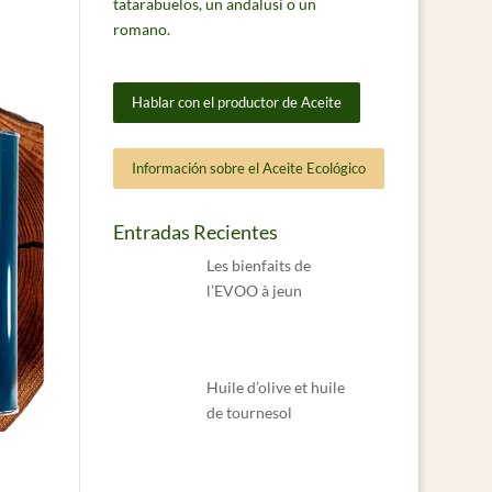
tatarabuelos, un andalusí o un
romano.
Hablar con el productor de Aceite
Información sobre el Aceite Ecológico
Entradas Recientes
Les bienfaits de
l’EVOO à jeun
Huile d’olive et huile
de tournesol