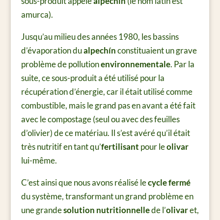
sous-produit appelé
alpechín
(le nom latin est
amurca).
Jusqu’au milieu des années 1980, les bassins
d’évaporation du
alpechín
constituaient un grave
problème de pollution
environnementale
. Par la
suite, ce sous-produit a été utilisé pour la
récupération d’énergie, car il était utilisé comme
combustible, mais le grand pas en avant a été fait
avec le compostage (seul ou avec des feuilles
d’olivier) de ce matériau. Il s’est avéré qu’il était
très nutritif en tant qu’
fertilisant
pour le
olivar
lui-même.
C’est ainsi que nous avons réalisé le
cycle fermé
du système, transformant un grand problème en
une grande
solution nutritionnelle
de l’
olivar
et,