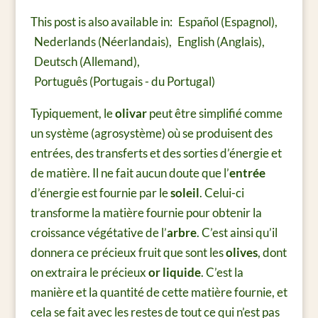
This post is also available in:
Español
(
Espagnol
)
Nederlands
(
Néerlandais
)
English
(
Anglais
)
Deutsch
(
Allemand
)
Português
(
Portugais - du Portugal
)
Typiquement, le
olivar
peut être simplifié comme
un système (agrosystème) où se produisent des
entrées, des transferts et des sorties d’énergie et
de matière. Il ne fait aucun doute que l’
entrée
d’énergie est fournie par le
soleil
. Celui-ci
transforme la matière fournie pour obtenir la
croissance végétative de l’
arbre
. C’est ainsi qu’il
donnera ce précieux fruit que sont les
olives
, dont
on extraira le précieux
or liquide
. C’est la
manière et la quantité de cette matière fournie, et
cela se fait avec les restes de tout ce qui n’est pas