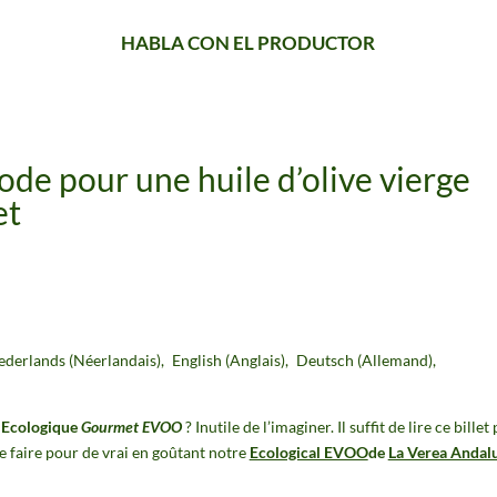
HABLA CON EL PRODUCTOR
ode pour une huile d’olive vierge
et
ederlands
(
Néerlandais
)
English
(
Anglais
)
Deutsch
(
Allemand
)
n
Ecologique
Gourmet EVOO
? Inutile de l’imaginer. Il suffit de lire ce billet
le faire pour de vrai en goûtant notre
Ecological EVOO
de
La Verea Andal