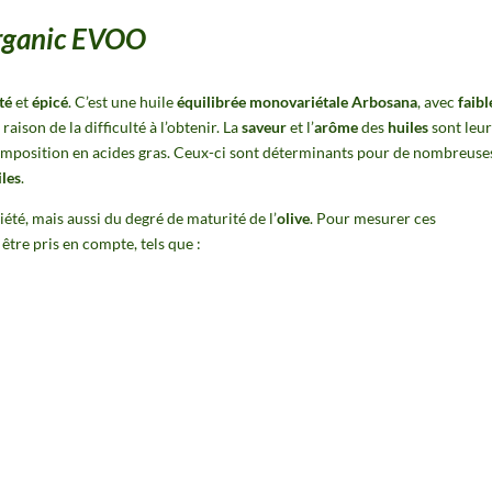
rganic EVOO
té
et
épicé
. C’est une huile
équilibrée
monovariétale
Arbosana
, avec
faibl
 raison de la difficulté à l’obtenir. La
saveur
et l’
arôme
des
huiles
sont leur
composition en acides gras. Ceux-ci sont déterminants pour de nombreuse
iles
.
été, mais aussi du degré de maturité de l’
olive
. Pour mesurer ces
 être pris en compte, tels que :