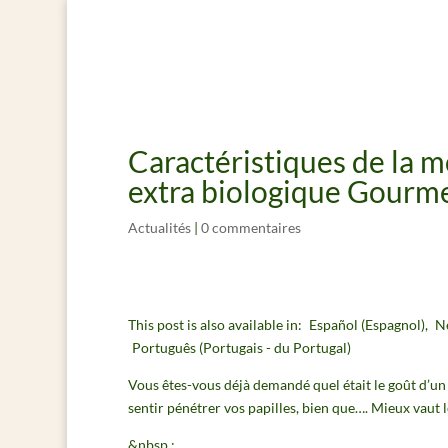
Caractéristiques de la m
extra biologique Gourm
Actualités
|
0 commentaires
This post is also available in:
Español
(
Espagnol
)
N
Português
(
Portugais - du Portugal
)
Vous êtes-vous déjà demandé quel était le goût d’u
sentir pénétrer vos papilles, bien que…. Mieux vaut 
&nbsp ;