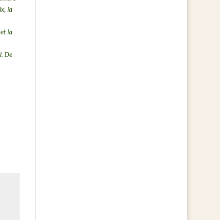
x, la
et la
l. De