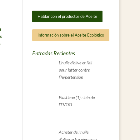
Hablar con el productor de Aceite
e
Información sobre el Aceite Ecológico
s
s
Entradas Recientes
L’huile d’olive et l’ail
pour lutter contre
l’hypertension
Plastique (1) : loin de
l’EVOO
Acheter de l’huile
d’olive extra vierge en