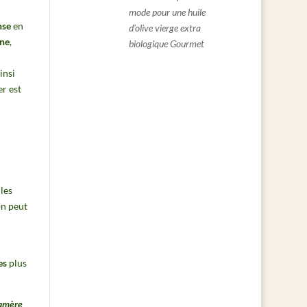
mode pour une huile
nse
en
d’olive vierge extra
ine
,
biologique Gourmet
insi
er est
 les
on peut
es
plus
amère