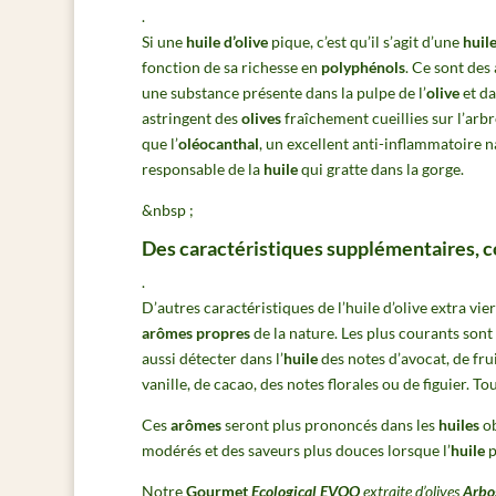
.
Si une
huile d’olive
pique, c’est qu’il s’agit d’une
huile
fonction de sa richesse en
polyphénols
. Ce sont des
une substance présente dans la pulpe de l’
olive
et dan
astringent des
olives
fraîchement cueillies sur l’arb
que l’
oléocanthal
, un excellent anti-inflammatoire n
responsable de la
huile
qui gratte dans la gorge.
&nbsp ;
Des caractéristiques supplémentaires, 
.
D’autres caractéristiques de l’huile d’olive extra vier
arômes propres
de la nature. Les plus courants sont
aussi détecter dans l’
huile
des notes d’avocat, de frui
vanille, de cacao, des notes florales ou de figuier. To
Ces
arômes
seront plus prononcés dans les
huiles
ob
modérés et des saveurs plus douces lorsque l’
huile
p
Notre
Gourmet
Ecological EVOO
extraite d’olives
Arbo