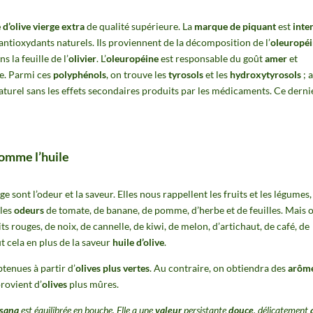
 d’olive vierge extra
de qualité supérieure. La
marque de piquant
est
inte
 antioxydants naturels. Ils proviennent de la décomposition de l’
oleuropé
s la feuille de l’
olivier
. L’
oleuropéine
est responsable du goût
amer
et
re. Parmi ces
polyphénols
, on trouve les
tyrosols
et les
hydroxytyrosols
; a
aturel sans les effets secondaires produits par les médicaments. Ce derni
comme l’huile
ge sont l’odeur et la saveur. Elles nous rappellent les fruits et les légumes,
 les
odeurs
de tomate, de banane, de pomme, d’herbe et de feuilles. Mais 
ts rouges, de noix, de cannelle, de kiwi, de melon, d’artichaut, de café, de
ut cela en plus de la saveur
huile d’olive
.
tenues à partir d’
olives plus vertes
. Au contraire, on obtiendra des
arôm
rovient d’
olives
plus mûres.
sana
est équilibrée en bouche. Elle a une
valeur
persistante
douce
, délicatement