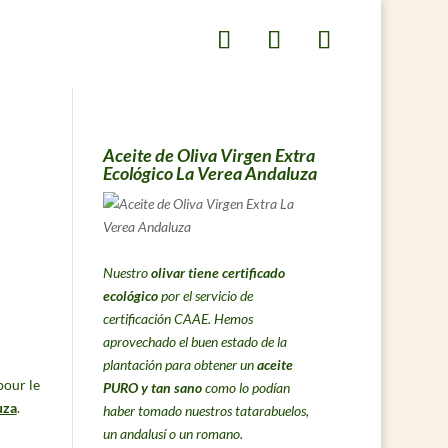
Aceite de Oliva Virgen Extra
Ecológico La Verea Andaluza
Nuestro
olivar tiene certificado
ecológico
por el servicio de
certificación CAAE. Hemos
aprovechado el buen estado de la
plantación para obtener un
aceite
 pour le
PURO y tan sano
como lo podían
uza
.
haber tomado nuestros tatarabuelos,
un andalusí o un romano.